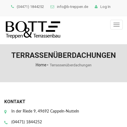
(04471) 1844252
info@b-treppen.de
Log In
Toggl
naviga
TERRASSENÜBERDACHUNGEN
Home
Terrassenüberdachungen
KONTAKT
In der Riede 9, 49692 Cappeln-Nutteln
(04471) 1844252