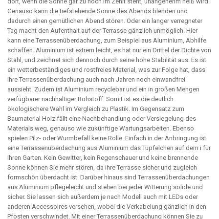
dort, wenn die Sonne gar zu hoch im Zenit steht, unangenehm heiß wird.
Genauso kann die tiefstehende Sonne des Abends blenden und
dadurch einen gemütlichen Abend stören. Oder ein langer verregneter
Tag macht den Aufenthalt auf der Terrasse gänzlich unmöglich. Hier
kann eine Terrassenüberdachung, zum Beispiel aus Aluminium, Abhilfe
schaffen. Aluminium ist extrem leicht, es hat nur ein Drittel der Dichte von
Stahl, und zeichnet sich dennoch durch seine hohe Stabilität aus. Es ist
ein wetterbeständiges und rostfreies Material, was zur Folge hat, dass
Ihre Terrassenüberdachung auch nach Jahren noch einwandfrei
aussieht. Zudem ist Aluminium recyclebar und ein in großen Mengen
verfügbarer nachhaltiger Rohstoff. Somit ist es die deutlich
ökologischere Wahl im Vergleich zu Plastik. Im Gegensatz zum
Baumaterial Holz fällt eine Nachbehandlung oder Versiegelung des
Materials weg, genauso wie zukünftige Wartungsarbeiten. Ebenso
spielen Pilz- oder Wurmbefall keine Rolle. Einfach in der Anbringung ist
eine Terrassenüberdachung aus Aluminium das Tüpfelchen auf dem i für
Ihren Garten. Kein Gewitter, kein Regenschauer und keine brennende
Sonne können Sie mehr stören, da ihre Terrasse sicher und zugleich
formschön überdacht ist. Darüber hinaus sind Terrassenüberdachungen
aus Aluminium pflegeleicht und stehen bei jeder Witterung solide und
sicher. Sie lassen sich außerdem je nach Modell auch mit LEDs oder
anderen Accessoires versehen, wobei die Verkabelung gänzlich in den
Pfosten verschwindet. Mit einer Terrassenüberdachung können Sie zu